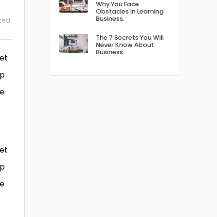
Why You Face
Obstacles In Learning
Business.
zed
The 7 Secrets You Will
Never Know About
Business.
 et
ip
re
 et
ip
re