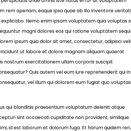
 perspiciatis unde omnis iste natus error sit voluptatem
rem aperiam, eaque ipsa quae ab illo inventore veritati
nt explicabo. Nemo enim ipsam voluptatem quia voluptas s
nsequuntur magni dolores eos qui ratione voluptatem sequi
orem ipsum quia dolor sit amet, consectetur, adipisci veli
incidunt ut labore et dolore magnam aliquam quaerat
s nostrum exercitationem ullam corporis suscipit
consequatur? Quis autem vel eum iure reprehenderit qui in
consequatur, vel illum qui dolorem eum fugiat quo voluptas
s qui blanditiis praesentium voluptatum deleniti atque
epturi sint occaecati cupiditate non provident, similique
 animi, id est laborum et dolorum fuga. Et harum quidem re