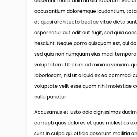
deserunt mollit anim id est laborum. Sed ut
accusantium doloremque laudantium, totam 
et quasi architecto beatae vitae dicta su
aspernatur aut odit aut fugit, sed quia co
nesciunt. Neque porro quisquam est, qui dol
sed quia non numquam eius modi tempora 
voluptatem. Ut enim ad minima veniam, qui
laboriosam, nisi ut aliquid ex ea commodi 
voluptate velit esse quam nihil molestiae 
nulla pariatur
Accusamus et iusto odio dignissimos ducimu
corrupti quos dolores et quas molestias exc
sunt in culpa qui officia deserunt mollitia