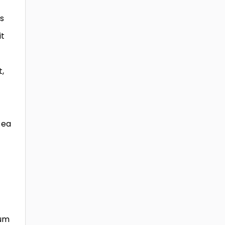
s
it
t,
 ea
rum