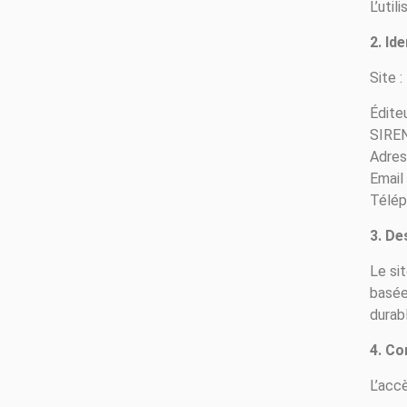
L’util
2. Ide
Site :
Éditeu
SIREN
Adres
Email
Télép
3. De
Le si
basée
durab
4. Co
L’acc