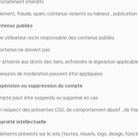
notamment interdits :
lement, fraude, spam, contenus violents ou haineux , publication d
ntenus publiés
e utilisateur reste responsable des contenus publiés.
ontenus ne doivent pas :
 atteinte aux droits des tiers, enfreindre la législation applicab
esures de modération peuvent être appliquées.
spension ou suppression du compte
mpte peut être suspendu ou supprimé en cas :
n-respect des présentes CGU, de comportement abusif , de fraude
opriété intellectuelle
léments présents sur le site (textes, visuels, logo, design, fonc