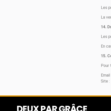
Les p
La ver
14. D
Les p
En cas
15. C
Pour 
Email
Site :
DEUX PAR GRÂCE