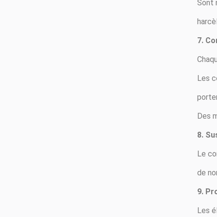
Sont 
harcè
7. Co
Chaqu
Les c
porter
Des m
8. Su
Le co
de no
9. Pr
Les é