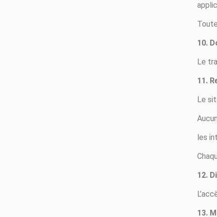
applic
Toute
10. D
Le tr
11. R
Le si
Aucun
les in
Chaqu
12. D
L’acc
13. M