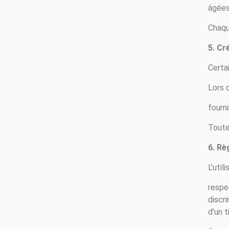
âgées 
Chaqu
5. Cr
Certa
Lors d
fourni
Toute
6. Rè
L’util
respe
discri
d’un t